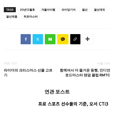
TAGS
20년12월호
겨울아이템
라이딩기어
열선
열선재킷
열선제품
히트마스터
이전 기사
다음 기사
라이더의 크리스마스 선물 고르
함께여서 더 즐거운 동행, 인디언
기
로드마스터 탠덤 클럽 RMTC
연관 포스트
프로 스포츠 선수들의 기준, 오서 CTi3