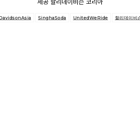
제공 할리데이비슨 코리아
DavidsonAsia
SinghaSoda
UnitedWeRide
할리데이비