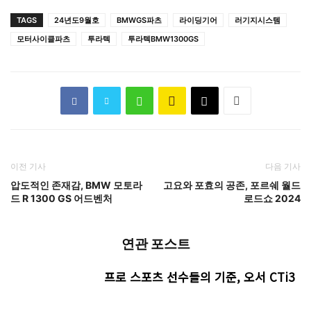
TAGS
24년도9월호
BMWGS파츠
라이딩기어
러기지시스템
모터사이클파츠
투라텍
투라텍BMW1300GS
이전 기사
다음 기사
압도적인 존재감, BMW 모토라
고요와 포효의 공존, 포르쉐 월드
드 R 1300 GS 어드벤처
로드쇼 2024
연관 포스트
프로 스포츠 선수들의 기준, 오서 CTi3