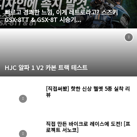
빠르고 경쾌한 느낌, 이게 레트로라고? 스즈키
GSX-8TT & GSX-8T 시승기...
HJC 알파 1 V2 카본 트랙 테스트
[직접써봤] 핫한 신상 헬멧 5종 실착 리
뷰
직접 만든 바이크로 레이스에 도전! [프
로젝트 서노코]