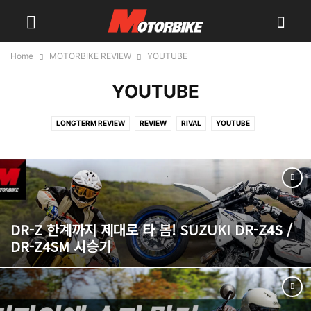
Home
MOTORBIKE REVIEW
YOUTUBE
YOUTUBE
LONGTERM REVIEW
REVIEW
RIVAL
YOUTUBE
DR-Z 한계까지 제대로 타 봄! SUZUKI DR-Z4S /
DR-Z4SM 시승기