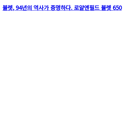
뷸렛, 94년의 역사가 증명하다. 로얄엔필드 뷸렛 650