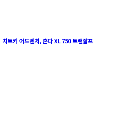
치트키 어드벤처, 혼다 XL 750 트랜잘프