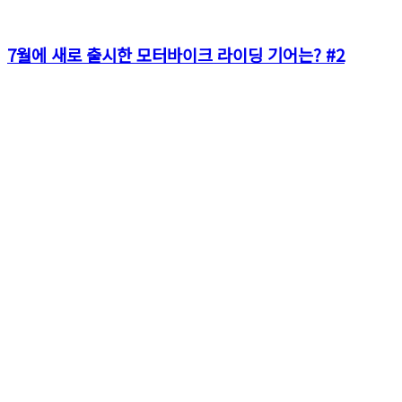
7월에 새로 출시한 모터바이크 라이딩 기어는? #2