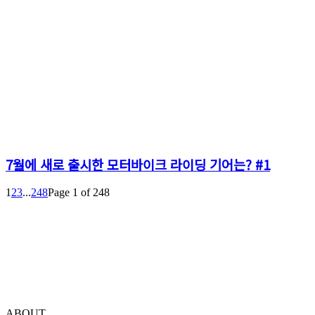
7월에 새로 출시한 모터바이크 라이딩 기어는? #1
1
2
3
...
248
Page 1 of 248
ABOUT