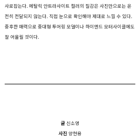
사로잡는다. 메탈릭 안트라사이트 컬러의 질감은 사진만으로는 온
전히 전달되지 않는다. 직접 눈으로 확인해야 제대로 느낄 수 있다.
중후한 매력으로 중대형 투어링 모델이나 하이엔드 모터사이클에도
잘 어울릴 것이다.
글
신소영
사진
양현용