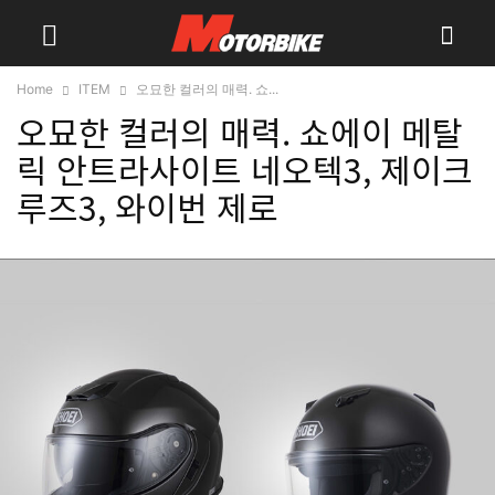
Home
ITEM
오묘한 컬러의 매력. 쇼...
오묘한 컬러의 매력. 쇼에이 메탈
릭 안트라사이트 네오텍3, 제이크
루즈3, 와이번 제로