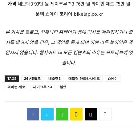
가격
네오텍3 93만 원 제이크루즈3 76만 원 와이번 제로 75만 원
문의
쇼에이 코리아 bikelap.co.kr
본 기사를 블로그, 커뮤니티 홈페이지 등에 기사를 재편집하거나 출
처를 밝히지 않을 경우, 그 책임을 묻게 되며 이에 따른 불이익은 책
임지지 않습니다. 웹사이트 내 모든 컨텐츠의 소유는 모토라보에 있
습니다.
TAGS
26년5월호
네오텍3
메탈릭 안트라사이트
쇼에이
와이번 제로
제이크루즈3
헬멧