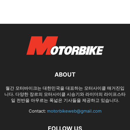
ABOUT
월간 모터바이크는 대한민국을 대표하는 모터사이클 매거진입
니다. 다양한 장르의 모터사이클 시승기와 라이더의 라이프스타
일 전반을 아우르는 폭넓은 기사들을 제공하고 있습니다.
Contact:
motorbikeweb@gmail.com
FOLLOW US