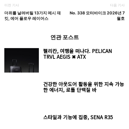
이전 기사
다음 기사
더위를 날려버릴 13가지 메시 재
No. 338 모터바이크 2026년 7
킷, 에어 플로우 레이어스
월호
연관 포스트
펠리칸, 여행을 떠나다. PELICAN
TRVL AEGIS ✖ ATX
건강한 아웃도어 활동을 위한 지속 가능
한 에너지, 로틀 단백질 바
스타일과 기능에 집중, SENA R35