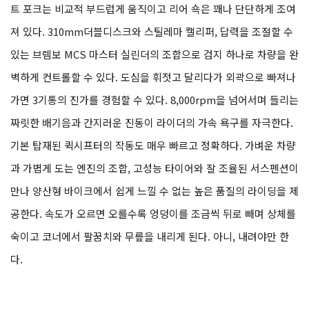
필링을 내면서 초중반 토크가 더 강한 느낌이다. 처음 움직이기 시작
할 때 부담 없이 클러치를 붙여도 시동이 쉽게 꺼지지 않는다. 차량
중량 188kg의 아주 가벼운 무게는 바퀴가 아스팔트를 구르기 시작
하자마자 느껴진다. 차체가 짧게 느껴지고 핸들링이 날카롭다. 프런
트 포크는 비교적 부드럽게 움직이고 리어 쇽은 꽤나 단단하게 조여
져 있다. 310mm더블디스크와 스틸레마 캘리퍼, 답력을 조절할 수
있는 브렘보 MCS 마스터 실린더의 조합으로 검지 하나로 차량을 완
벽하게 컨트롤할 수 있다. 도심을 휘젓고 달리다가 외곽으로 빠져나
가면 3기통의 진가를 경험할 수 있다. 8,000rpm을 넘어서며 들리는
짜릿한 배기음과 간지러운 진동이 라이더의 가속 욕구를 자극한다.
기본 탑재된 퀵시프터의 작동도 매우 빠르고 정확하다. 가벼운 차량
과 가볍게 도는 엔진의 조합, 고성능 타이어와 잘 조율된 서스펜션이
만나 양산형 바이크에서 쉽게 느낄 수 없는 높은 품질의 라이딩을 제
공한다. 속도가 오르면 오를수록 엉덩이를 조금씩 뒤로 빼며 상체를