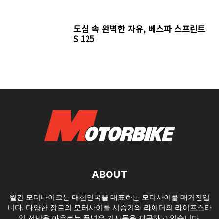
뷸렛, 94년의 역사가 증명하다. 로얄엔
필드 뷸렛 650
도심 속 완벽한 자유, 베스파 스프린트
S 125