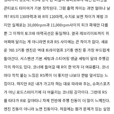
R과 RS, 두 모델의 기본 사양 차이는 계기반, 전후 서스펜션, 브레이
크 시스템, 언더카울과 캐노피, 스위치 박스, 사이드미러, 그리고 순
정타이어 정도다. RS에 장착 된 피렐리 슈퍼코르사 대신 콘티넨탈
콘티로드 타이어가 기본 장착된다. 그럼 출력 차이는 과연 얼마나 날
까? RS의 130마력과 와 R의 120마력, 수치로 보면 차이가 제법 크
지만 실제로는 10,000rpm과 11,000rpm사이의 피크 파워만 다를
뿐 그 이하의 토크와 마력곡선은 동일하다. 결국 레브리미트까지 쥐
어짜며 달리는 게 아니라면 R과 RS 사이에는 큰 차이가 없다. 새로
운 765 3기통 엔진은 역대 트라이엄프 3기통 엔진 중 가장 부드럽게
돌아간다. 서스펜션 기본 세팅과 스티어링 앵글 세팅이 달라 주행감
각의 차이도 있다. 코너에 들어갈 때 R이 한 박자 더 여유롭다. 코너
마다 착착 붙는 느낌은 RS쪽이 더 좋지만 나보다 한발 앞서있는 느