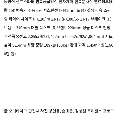
엔진형식
4스트로크 12밸브 DOHC 직렬 3기통
보어×스트로크
78
× 53.48 (mm)
배기량
765cc
압축비
13.25:1
최고출력
120PS / 1
1,500rpm (130PS / 12,000rpm)
최대토크
80Nm / 9,500rpm
시
동방식
셀프스타터
연료공급방식
전자제어 연료분사식
연료탱크용
량
15ℓ
변속기
수동 6단
서스펜션
(F)41mm 도립 (R)싱글 쇽 스윙
암
타이어 사이즈
(F)120/70 ZR17 (R)180/55 ZR17
브레이크
(F)
브렘보 310mm 더블 디스크 (R)브렘보220mm 싱글 디스크
전장
×전폭×전고
2,055x792x1,407mm (2,052x792x1,064mm)
시트
높이
826mm
차량 중량
189kg(188kg)
판매 가격
1,450만 원(1,96
0만 원)