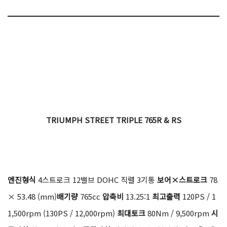
닐까 싶다.
TRIUMPH STREET TRIPLE 765R & RS