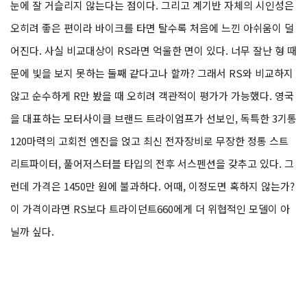
계기반에 대한 아쉬움은 어쩔 수 없는 부분이다. 계기반은 그 바이크
의 오너에게 보이는 부분이기에 대시보드의 만족도는 라이딩의 경
험의 차이를 만든다. 하지만 스트리트 트리플은 그나마 다행인 것이
계기반이 마운트 된 위치가 상당히 낮은 편이라 바이크를 타는 내내
눈에 잘 거슬리지 않는다는 점이다. 그리고 계기반 자체의 시인성은
오히려 좋은 편이라 바이크를 타면 탈수록 처음에 느낀 아쉬움이 덜
어진다. 사실 비교대상이 RS라면 억울한 면이 있다. 너무 잘난 형 때
문에 빛을 보지 못하는 둘째 같다고나 할까? 그래서 RS와 비교하지
않고 순수하게 R만 봤을 때 오히려 객관적이 평가가 가능했다. 영국
을 대표하는 모터사이클 브랜드 트라이엄프가 선보인, 독특한 3기통
120마력의 고회전 엔진을 얹고 최신 전자장비로 무장한 정통 스트
리트파이터, 풀어저스터블 타입의 전후 서스펜션을 갖추고 있다. 그
런데 가격은 1450만 원에 불과하다. 어때, 이정도면 혹하지 않는가?
이 가격이라면 RS보다 트라이던트660에게 더 위협적인 모델이 아