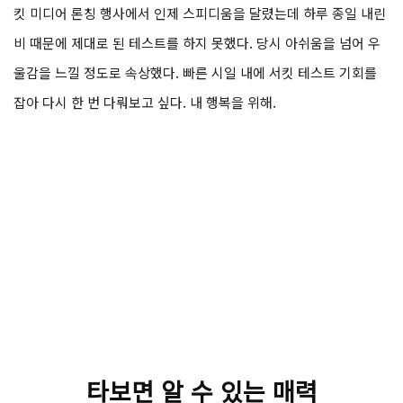
모델처럼 다뤄서는 한계 근처에도 가지 못한 느낌이다. 핸들링이 날
카롭다고 해서 코너링 라인이 불쾌하게 변하거나 내 예상과 달리 움
직이지 않는다. 그만큼 바이크의 성능을 아주 조금씩 점진적으로 높
여가며 테스트할 수 있다는 것도 좋다. 사실 트라이엄프 코리아의 서
킷 미디어 론칭 행사에서 인제 스피디움을 달렸는데 하루 종일 내린
비 때문에 제대로 된 테스트를 하지 못했다. 당시 아쉬움을 넘어 우
울감을 느낄 정도로 속상했다. 빠른 시일 내에 서킷 테스트 기회를
잡아 다시 한 번 다뤄보고 싶다. 내 행복을 위해.