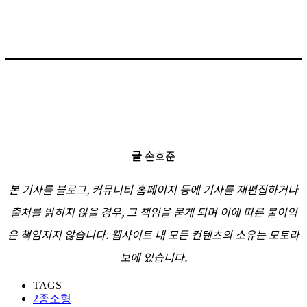
글
손호준
본 기사를 블로그, 커뮤니티 홈페이지 등에 기사를 재편집하거나
출처를 밝히지 않을 경우, 그 책임을 묻게 되며 이에 따른 불이익
은 책임지지 않습니다. 웹사이트 내 모든 컨텐츠의 소유는 모토라
보에 있습니다.
TAGS
2종소형