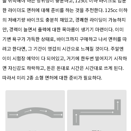
를 취득해야 하는 당위성이 충분하고, 125cc 이하 바이크로 입문
한 라이더도 면허에 대해 준비를 하는 것을 추천한다. 125cc 이하
의 저배기량 바이크도 충분히 재밌고, 경쾌한 라이딩이 가능하지
만, 경력이 늘면서 출력에 대한 목마름이 생기기 마련이다. 이미
기변 욕구가 가득한 상태로, 바이크까지 구매하고 나서 면허를 따
려고 한다면, 그 기간이 영겁의 시간으로 느껴질 것이다. 주말엔
이미 시험장 예약이 다 되어있고, 거기에 한두번 떨어지기 시작하
면 자신감도 하락하고, 돈은 돈대로 시간은 시간대로 쓰게 된다.
따라서 미리 2종 소형 면허에 대한 준비가 필요하다.