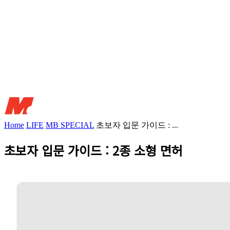
Home
LIFE
MB SPECIAL
초보자 입문 가이드 : ...
초보자 입문 가이드 : 2종 소형 면허