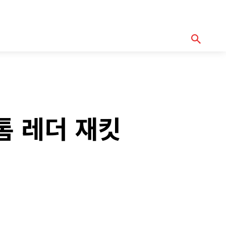
기획기사
아이템
정기구독
모터바이
Serch
톰 레더 재킷
y
Copy URL