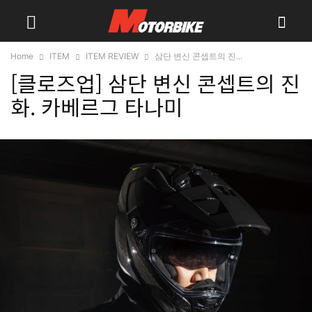
Home
ITEM
ITEM REVIEW
삼단 변신 콘셉트의 진...
[클로즈업] 삼단 변신 콘셉트의 진
화. 카베르그 타나미