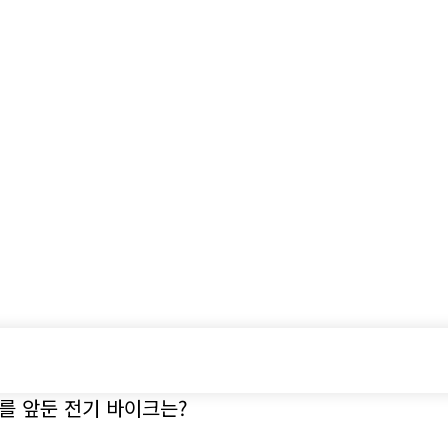
시승기
기획기사
아이템
정기구독
모터
를 앞둔 전기 바이크는?