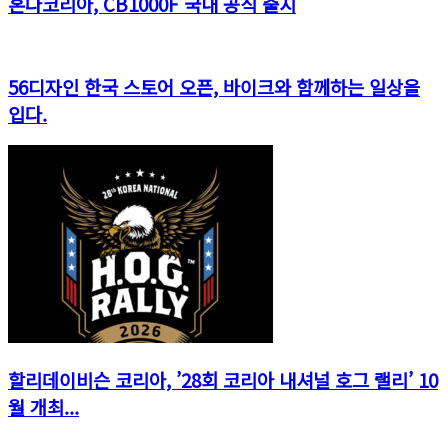
혼다코리아, CB1000F 국내 공식 출시
56디자인 한국 스토어 오픈, 바이크와 함께하는 일상을
입다.
할리데이비슨 코리아, ’28회 코리아 내셔널 호그 랠리’ 10
월 개최...