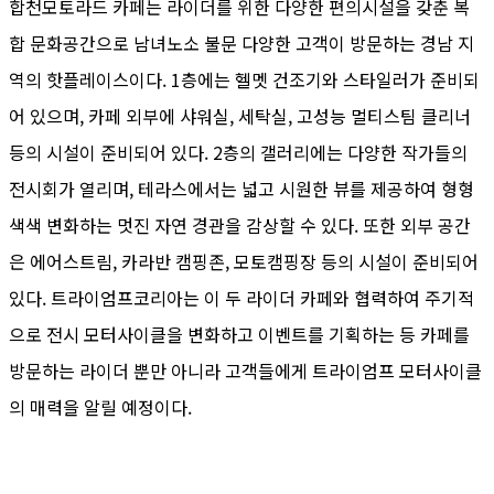
합천모토라드 카페는 라이더를 위한 다양한 편의시설을 갖춘 복
합 문화공간으로 남녀노소 불문 다양한 고객이 방문하는 경남 지
역의 핫플레이스이다. 1층에는 헬멧 건조기와 스타일러가 준비되
어 있으며, 카페 외부에 샤워실, 세탁실, 고성능 멀티스팀 클리너
등의 시설이 준비되어 있다. 2층의 갤러리에는 다양한 작가들의
전시회가 열리며, 테라스에서는 넓고 시원한 뷰를 제공하여 형형
색색 변화하는 멋진 자연 경관을 감상할 수 있다. 또한 외부 공간
은 에어스트림, 카라반 캠핑존, 모토캠핑장 등의 시설이 준비되어
있다. 트라이엄프코리아는 이 두 라이더 카페와 협력하여 주기적
으로 전시 모터사이클을 변화하고 이벤트를 기획하는 등 카페를
방문하는 라이더 뿐만 아니라 고객들에게 트라이엄프 모터사이클
의 매력을 알릴 예정이다.