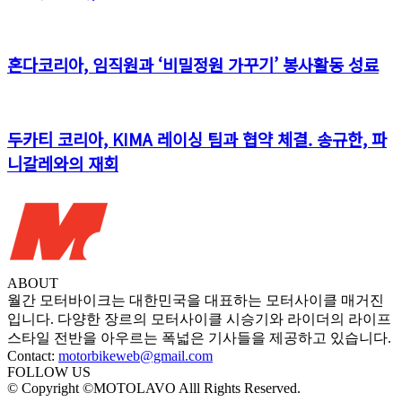
혼다코리아, 임직원과 ‘비밀정원 가꾸기’ 봉사활동 성료
두카티 코리아, KIMA 레이싱 팀과 협약 체결. 송규한, 파
니갈레와의 재회
ABOUT
월간 모터바이크는 대한민국을 대표하는 모터사이클 매거진
입니다. 다양한 장르의 모터사이클 시승기와 라이더의 라이프
스타일 전반을 아우르는 폭넓은 기사들을 제공하고 있습니다.
Contact:
motorbikeweb@gmail.com
FOLLOW US
© Copyright ©MOTOLAVO Alll Rights Reserved.