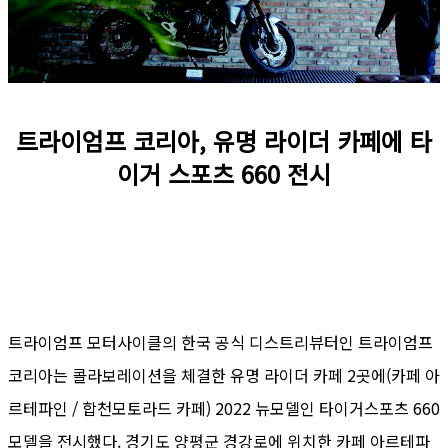
트라이엄프 코리아, 유명 라이더 카페에 타
이거 스포츠 660 전시
트라이엄프 모터사이클의 한국 공식 디스트리뷰터인 트라이엄프
코리아는 콜라보레이션을 체결한 유명 라이더 카페 2곳에(카페 아
르테파인 / 합천모토라드 카페) 2022 뉴모델인 타이거스포츠 660
모델을 전시했다. 경기도 양평군 경강로에 위치한 카페 아르테파