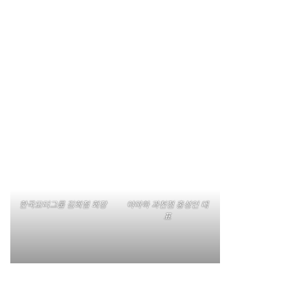
한국모터그룹 김희철 회장
야마하 과천점 홍성인 대
표