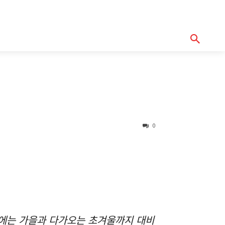
기획기사
아이템
정기구독
모터바이
Serch
0
달에는 가을과 다가오는 초겨울까지 대비