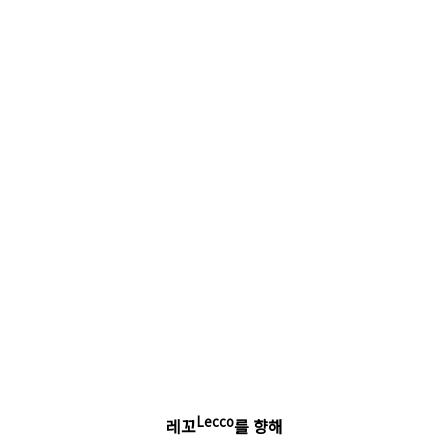
Lecco
레꼬
를 향해