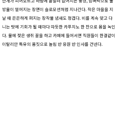
안개가 피어오르고 바람에 흩날려 없어지는 풍경, 담벼락으로 물
방울이 떨어지는 장면이 슬로모션처럼 지나간다. 작은 마을을 지
날 때 은은하게 퍼지는 장작불 냄새도 정겹다. 비를 계속 맞고 다
니는 탓에 기회가 될 때마다 따듯한 카푸치노 한 잔으로 몸을 녹인
다. 물에 젖은 생쥐 꼴을 하고 카페에 들어서면 직원들이 한결같이
이탈리안 특유의 몸짓으로 놀림 반 응원 반 인사를 건넨다.