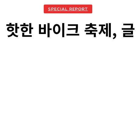
SPECIAL REPORT
 핫한 바이크 축제, 글
acebook
Twitter
Naver
Kakao Story