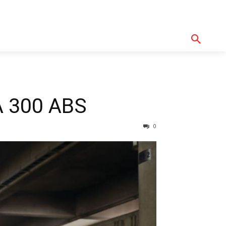
기획기사
아이템
정기구독
모터바이
Serch
300 ABS
0