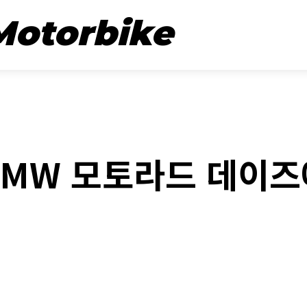
뉴스
시승기
Motorbike
SPECIAL REPORT
BMW 모토라드 데이즈
book
Twitter
Naver
Kakao Stor