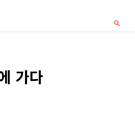
기획기사
아이템
정기구독
모터바이
Serch
에 가다
y
Copy URL