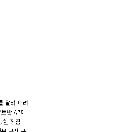
를 달려 내려
토반 A7에
능한 장점
은 공사 구