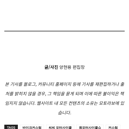
글/사진
양현용 편집장
본 기사를 블로그, 커뮤니티 홈페이지 등에 기사를 재편집하거나 출
처를 밝히지 않을 경우, 그 책임을 묻게 되며 이에 따른 불이익은 책
임지지 않습니다. 웹사이트 내 모든 컨텐츠의 소유는 모토라보에 있
습니다.
TAGS
바이크커스텀
씨씨 모터사이클
원모터사이클쇼
커스텀