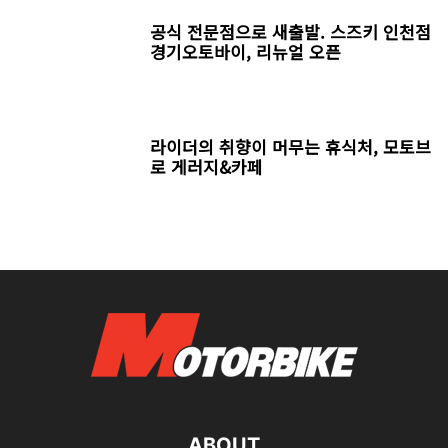
공식 전문점으로 새출발. 스즈키 인천점
경기오토바이, 리뉴얼 오픈
라이더의 취향이 머무는 휴식처, 모토브
로 게러지&카페
ABOUT