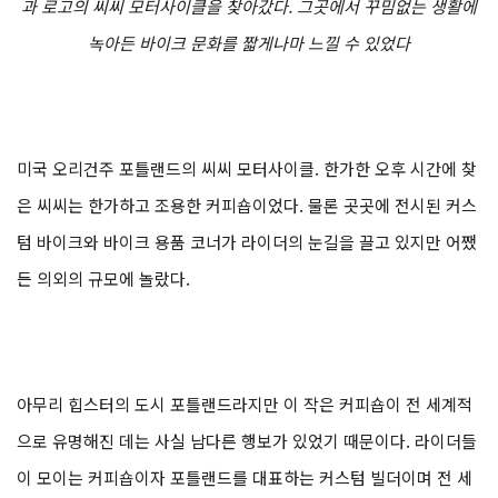
과 로고의 씨씨 모터사이클을 찾아갔다. 그곳에서 꾸밈없는 생활에
녹아든 바이크 문화를 짧게나마 느낄 수 있었다
미국 오리건주 포틀랜드의 씨씨 모터사이클. 한가한 오후 시간에 찾
은 씨씨는 한가하고 조용한 커피숍이었다. 물론 곳곳에 전시된 커스
텀 바이크와 바이크 용품 코너가 라이더의 눈길을 끌고 있지만 어쨌
든 의외의 규모에 놀랐다.
아무리 힙스터의 도시 포틀랜드라지만 이 작은 커피숍이 전 세계적
으로 유명해진 데는 사실 남다른 행보가 있었기 때문이다. 라이더들
이 모이는 커피숍이자 포틀랜드를 대표하는 커스텀 빌더이며 전 세