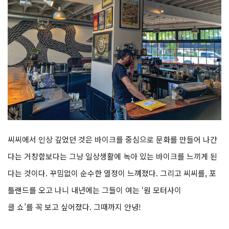
씨씨에서 인상 깊었던 것은 바이크를 중심으로 문화를 만들어 나간
다는 거창함보다는 그냥 일상생활에 녹아 있는 바이크를 느끼게 된
다는 것이다. 꾸밈없이 순수한 열정이 느껴졌다. 그리고 씨씨를, 포
틀랜드를 오고 나니 내년에는 그들이 여는 ‘원 모터사이
클 쇼’를 꼭 보고 싶어졌다. 그때까지 안녕!