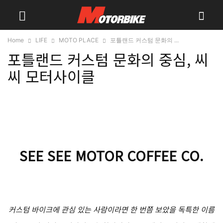
Home
LIFE
MOTO PLACE
포틀랜드 커스텀 문화의 ...
포틀랜드 커스텀 문화의 중심, 씨
씨 모터사이클
SEE SEE MOTOR COFFEE CO.
커스텀 바이크에 관심 있는 사람이라면 한 번쯤 보았을 독특한 이름