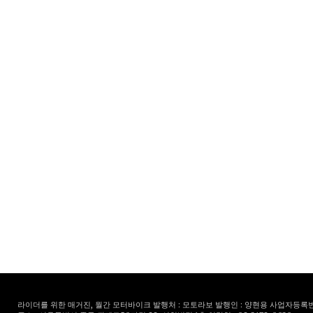
라이더를 위한 매거진, 월간 모터바이크 발행처 : 모토라보 발행인 : 양현용 사업자등록번호 : 