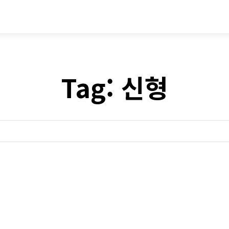
시승기
기획기사
아이템
정기구독
모
Tag:
신형