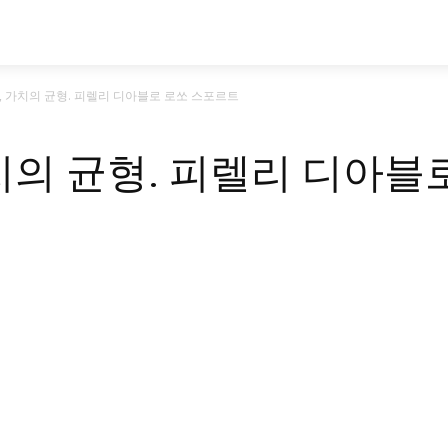
시승기
기획기사
아이템
정기구독
모
, 가치의 균형. 피렐리 디아블로 로쏘 스포르트
가치의 균형. 피렐리 디아블