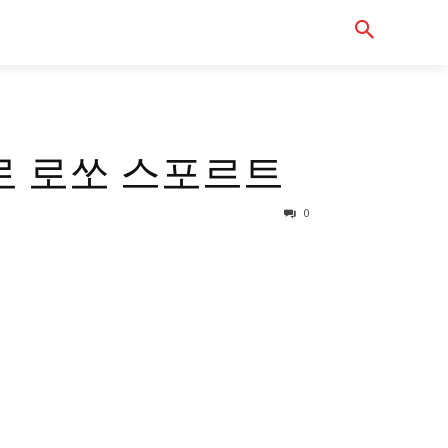
Serch
터바이크샵
로 로쏘 스포르트
0