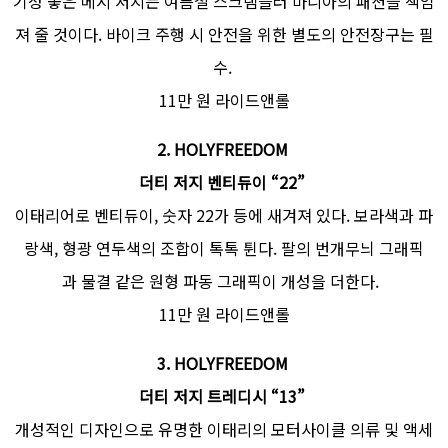
기성 좋은 메시 저지는 여름철 스크램블러 마니아의 패션을 책임
져 줄 것이다. 바이크 주행 시 안전을 위한 별도의 안전장구는 필
수.
11만 원 라이드앤롤
2. HOLYFREEDOM
더티 저지 벤티듀이 “22”
이태리어로 벤티듀이, 숫자 22가 등에 새겨져 있다. 보라색과 파
랑색, 형광 연두색의 조합이 톡톡 튄다. 팔의 번개무늬 그래픽
과 물결 같은 원형 파동 그래픽이 개성을 더한다.
11만 원 라이드앤롤
3.
HOLYFREEDOM
더티 저지 트레디시 “13”
개성적인 디자인으로 유명한 이태리의 모터사이클 의류 및 액세