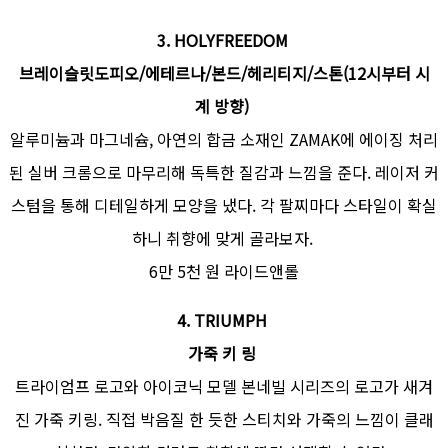
3.
HOLYFREEDOM
브레이슬릿도피오/에테르나/본드/헤리티지/스톤(12시부터 시
계 방향)
알루미늄과 마그네슘, 아연의 합금 소재인 ZAMAK에 에이징 처리
된 실버 크롬으로 마무리해 독특한 질감과 느낌을 준다. 레이저 커
스텀을 통해 디테일하게 모양을 냈다. 각 팔찌마다 스타일이 확실
하니 취향에 맞게 골라보자.
6만 5천 원 라이드앤롤
4.
TRIUMPH
가죽 키 링
트라이엄프 로고와 아이코닉 모델 본네빌 시리즈의 로고가 새겨
진 가죽 키링. 직접 박음질 한 듯한 스티치와 가죽의 느낌이 클래