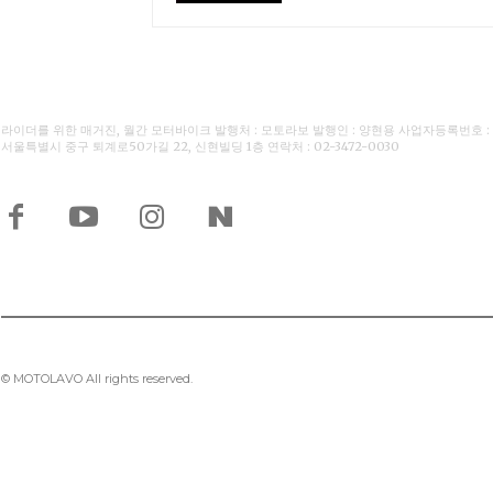
라이더를 위한 매거진, 월간 모터바이크 발행처 : 모토라보 발행인 : 양현용 사업자등록번호 : 110-
서울특별시 중구 퇴계로50가길 22, 신현빌딩 1층 연락처 : 02-3472-0030
© MOTOLAVO All rights reserved.