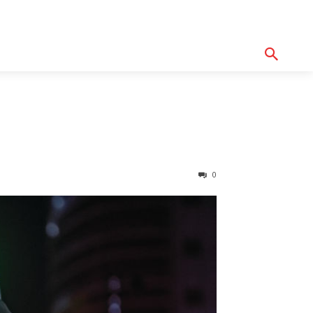
기획기사
아이템
정기구독
모터바이
Serch
0