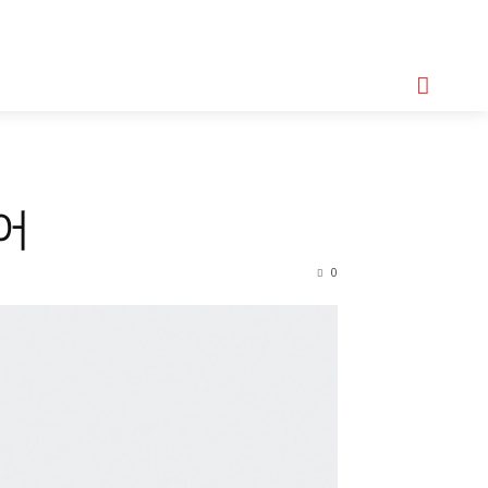
기획기사
아이템
정기구독
모터바이크
Serch
어
0