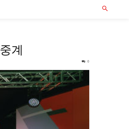
Serch
터바이크샵
생중계
0