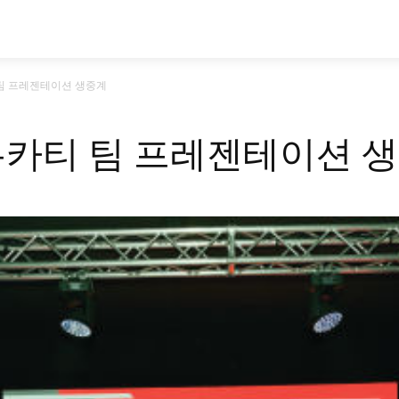
시승기
기획기사
아이템
정기구독
모
 팀 프레젠테이션 생중계
 두카티 팀 프레젠테이션 