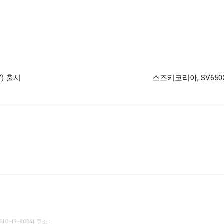
) 출시
스즈키코리아, SV65
19-80341 주소 :