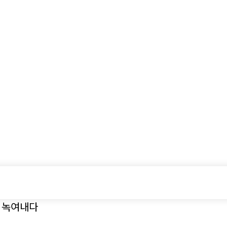
시승기
기획기사
아이템
정기구독
모터
 녹여내다