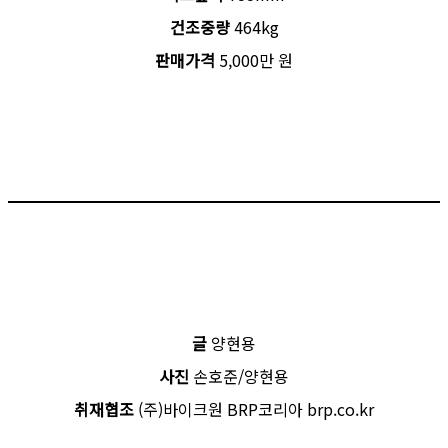
건조중량
464kg
판매가격
5,000만 원
글
양현용
사진
손호준/양현용
취재협조
(주)바이크원 BRP코리아 brp.co.kr