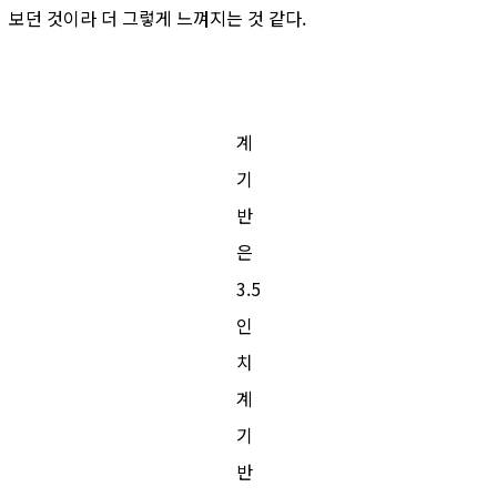
보던 것이라 더 그렇게 느껴지는 것 같다.
계
기
반
은
3.5
인
치
계
기
반