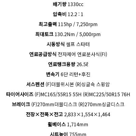
배기량
1330cc
압축비
12.2 : 1
최고출력
115hp / 7,250rpm
최대토크
130.2Nm / 5,000rpm
시동방식
셀프 스타터
연료공급방식
전자제어 연료분사식(FI)
연료탱크용량
26.5ℓ
변속기
6단 리턴+후진
서스펜션
(F)더블위시본 (R)싱글쇽 스윙암
타이어사이즈
(F)MC165/55R15 55H (R)MC225/50R15 76H
브레이크
(F)270mm더블디스크 (R)270mm싱글디스크
전장×전폭×전고
2,833×1,554×1,464
휠베이스
1,714mm
시트높이
755mm