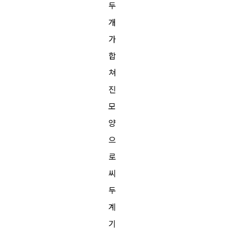
두
개
가
합
쳐
진
모
양
으
로
씨
두
계
기