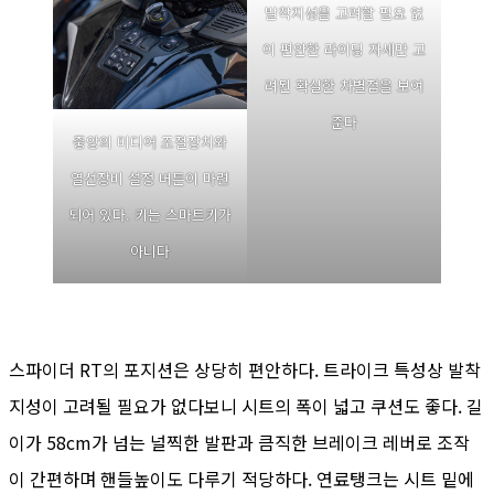
발착지성을 고려할 필요 없
이 편안한 라이딩 자세만 고
려된 확실한 차별점을 보여
준다
중앙의 미디어 조절장치와
열선장비 설정 버튼이 마련
되어 있다. 키는 스마트키가
아니다
스파이더 RT의 포지션은 상당히 편안하다. 트라이크 특성상 발착
지성이 고려될 필요가 없다보니 시트의 폭이 넓고 쿠션도 좋다. 길
이가 58cm가 넘는 널찍한 발판과 큼직한 브레이크 레버로 조작
이 간편하며 핸들높이도 다루기 적당하다. 연료탱크는 시트 밑에