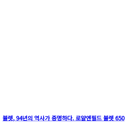
뷸렛, 94년의 역사가 증명하다. 로얄엔필드 뷸렛 650