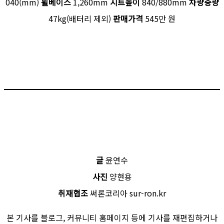
040(mm)
휠베이스
1,260mm
시트높이
840/880mm
차량중량
47kg(배터리 제외)
판매가격
545만 원
글
윤연수
사진
양현용
취재협조
써론코리아 sur-ron.kr
본 기사를 블로그, 커뮤니티 홈페이지 등에 기사를 재편집하거나