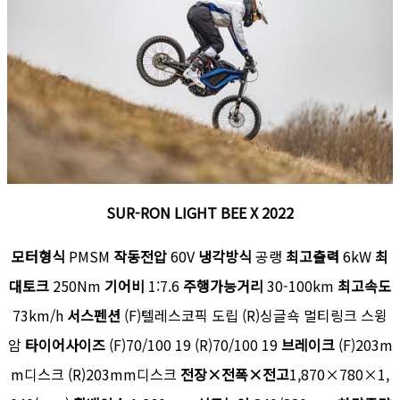
SUR-RON LIGHT BEE X 2022
모터형식
PMSM
작동전압
60V
냉각방식
공랭
최고출력
6kW
최
대토크
250Nm
기어비
1:7.6
주행가능거리
30-100km
최고속도
73km/h
서스펜션
(F)텔레스코픽 도립 (R)싱글쇽 멀티링크 스윙
암
타이어사이즈
(F)70/100 19 (R)70/100 19
브레이크
(F)203m
m디스크 (R)203mm디스크
전장×전폭×전고
1,870×780×1,