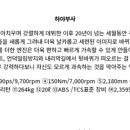
하야부사
갈아치우며 강렬하게 데뷔한 이후 20년이 넘는 세월동안
들을 새롭게 그려내 더욱 날카롭고 세련된 이미지로 바
 더한 엔진은 더욱 편하고 빠르게 가속할 수 있게 만들
프트, 언덕밀림방지와 내리막길에서 뒷바퀴가 떠오르는 걸
무 강력하다보니 자신도 모르게 과속하는 것을 막아주는 
ps/9,700rpm ④150Nm/7,000rpm ⑤2,180m
 리턴 ⑪264kg ⑫20ℓ ⑬ABS /TCS표준 장비 ⑭2,359