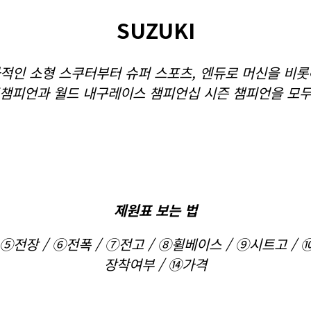
SUZUKI
적인 소형 스쿠터부터 슈퍼 스포츠, 엔듀로 머신을 비롯해
시즌챔피언과 월드 내구레이스 챔피언십 시즌 챔피언을 모
제원표 보는 법
⑤전장 / ⑥전폭 / ⑦전고 / ⑧휠베이스 / ⑨시트고 /
장착여부 / ⑭가격