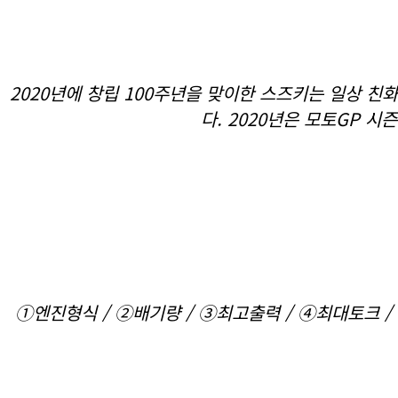
2020년에 창립 100주년을 맞이한 스즈키는 일상 친화
다. 2020년은 모토GP 
①엔진형식 / ②배기량 / ③최고출력 / ④최대토크 / 