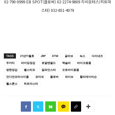
02-790-0999 EB SPOT(클로버) 02-2274-9809 지비모터스(히트마
스터) 032-851-4079
TAGS
21년11월호
JRP
KTM
글러브
녹스
다이네즈
두카티
라이딩장갑
로얄엔필드
맥슬러
바이크용품
방한장갑
벨스타프
알파인스타
오토바이용품
인디언모터사이클
코미네
클로버
파이브
할리데이비슨
헬스톤스
히트마스터