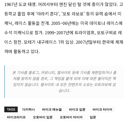
1967년 도쿄 태생. 어려서부터 엔진 달린 탈 것에 흥미가 많았다. 고
등학교 졸업 후에 ‘아라키 혼다’, ‘모토 라보로’ 등의 유력 숍에서 미
캐닉, 레이스 활동을 전개. 2005~06년에는 미국 데이토나 레이스에
수석 미캐닉으로 참가. 1999~2007년에 트라이엄프,
모토구찌로
레
이스 참전. 모테기 내구레이스 7위 입상. 2007년말부터 한국에 체재
하며 활동하고 있다.
본 기사를 블로그, 커뮤니티, 웹사이트 등에 기사를 재편집하거나 출
처를 밝히지 않을 경우, 그 책임을 뭍게 되며 이에 따른 불이익은 책
임지지 않습니다. 웹사이트 내 모든 컨텐츠의 소유는 모토라보에 있
습니다.
TAGS
다카하시
바이크 매뉴얼
바이크 입문
바이크 타이어
바이크라이프
오토바이 입문
오토바이 타이어
입문