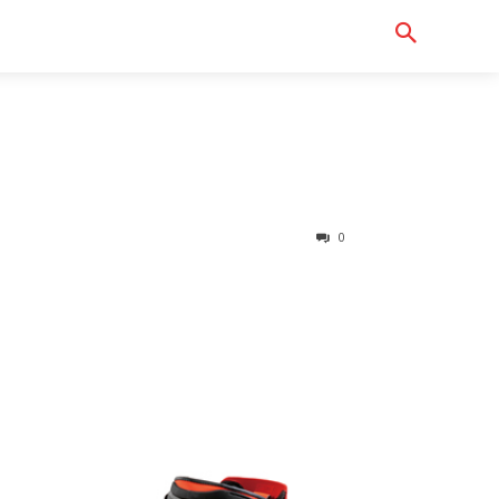
Serch
터바이크샵
0