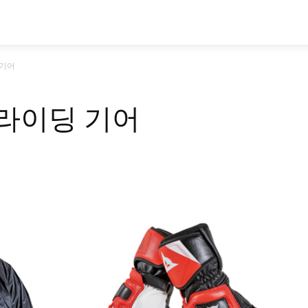
시승기
기획기사
아이템
정기구독
모
 기어
 라이딩 기어