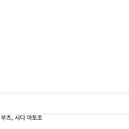
시승기
기획기사
아이템
정기구독
모터
부츠, 시디 아토조