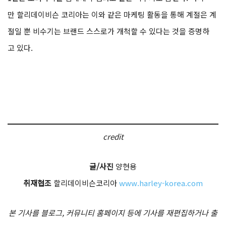
만 할리데이비슨 코리아는 이와 같은 마케팅 활동을 통해 계절은 계
절일 뿐 비수기는 브랜드 스스로가 개척할 수 있다는 것을 증명하
고 있다.
credit
글/사진
양현용
취재협조
할리데이비슨코리아
www.harley-korea.com
본 기사를 블로그, 커뮤니티 홈페이지 등에 기사를 재편집하거나 출