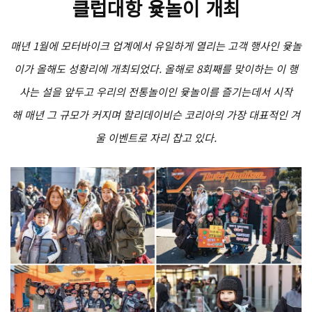
클럽대항 윷놀이 개최
매년 1월에 모터바이크 업계에서 유일하게 열리는 고객 행사인 윷놀
이가 올해도 성황리에 개최되었다. 올해로 8회째를 맞이하는 이 행
사는 설을 앞두고 우리의 전통놀이인 윷놀이를 즐기는데서 시작
해 매년 그 규모가 커지며 할리데이비슨 코리아의 가장 대표적인 겨
울 이벤트로 자리 잡고 있다.