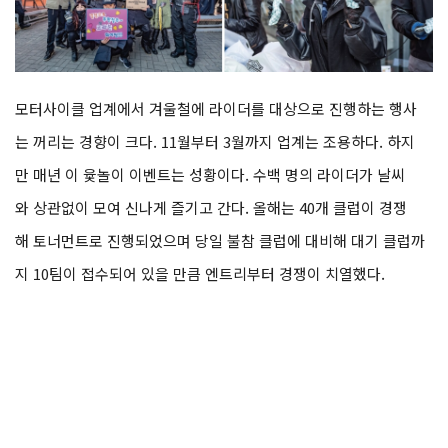
모터사이클 업계에서 겨울철에 라이더를 대상으로 진행하는 행사
는 꺼리는 경향이 크다. 11월부터 3월까지 업계는 조용하다. 하지
만 매년 이 윷놀이 이벤트는 성황이다. 수백 명의 라이더가 날씨
와 상관없이 모여 신나게 즐기고 간다. 올해는 40개 클럽이 경쟁
해 토너먼트로 진행되었으며 당일 불참 클럽에 대비해 대기 클럽까
지 10팀이 접수되어 있을 만큼 엔트리부터 경쟁이 치열했다.