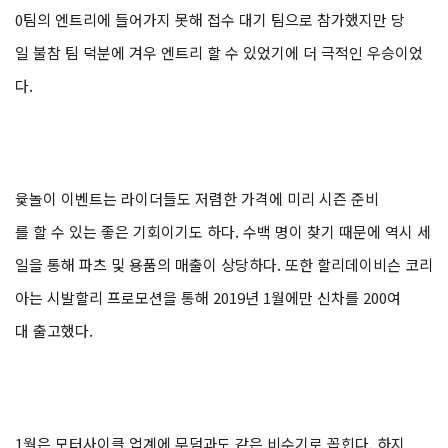
0팀의 엔트리에 들어가지 못해 접수 대기 팀으로 참가했지만 당
일 불참 팀 덕분에 겨우 엔트리 할 수 있었기에 더 극적인 우승이었
다.
윷놀이 이벤트는 라이더들도 저렴한 가격에 미리 시즌 준비
를 할 수 있는 좋은 기회이기도 하다. 수백 명이 찾기 때문에 역시 세
일을 통해 파츠 및 용품의 매출이 상당하다. 또한 할리데이비슨 코리
아는 시발할리 프로모션을 통해 2019년 1월에만 신차를 200여
대 출고했다.
1월은 모터사이클 업계에 무덤과도 같은 비수기로 꼽힌다. 하지