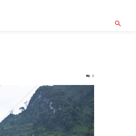
기획기사
아이템
정기구독
모터바이
Serch
0