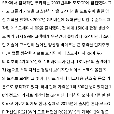
SBK에서 활약하던 두카티는 2003년부터 모토GP에 참전했다. 그
리고 그들의 기술을 고스란히 담은 GP 머신을 도로 위에 올릴 양
산 계획을 밝혔다. 2007년 GP 머신에 등화류만 더한 수준으로 제
작된 데스모세디치 RR을 출시했다. 전 세계 1500대 한정 생산으
로 예약 당시 999R 고객에게 우선권이 돌아갔다. GP 머신에 쓰이
던 기술이 고스란히 들어간 양산형 바이크는 큰 충격을 던져주었
다. 어쨌든 정확한 계보로 보자면 이 데스모세디치 RR이 두카
티 최초의 4기통 양산형 슈퍼바이크가 된다. 181마력의 출력에 1
71kg으로 스펙 자체는 평범해 보이지만 레이스 스펙의 올린즈
와 브렘보 브레이크 셋이나 마르케지니 마그네슘 단조 휠 등을 기
본으로 장착하고 있다. 국내 판매 가격은 1억 500만 원이었지만 1
0억 정도의 가치로 계산되는 GP 머신에 비하면 오히려 저렴한 편
이라고 이야기되기도 한다. 실제로 2015년에 출시한 혼다 모토G
P 머신인 RC213V의 도로 버전인 RC213V-S의 가격이 2억 정도