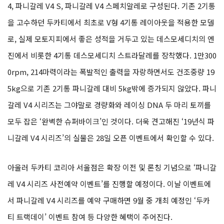
4, 파니갈레 V4 S, 파니갈레 V4 스페치알레로 구성된다. 기존 2기통
을 고수하던
두카티
에서 최초로 V형 4기통 레이아웃을 적용한 모델
로, 실제 모토지피에서 좋은 성적을 거두고 있는 데스모세디치의 엔
진에서 비롯한 4기통 데스모세디치 스트라달레를 장착했다. 1만300
0rpm, 214마력이라는 폭발적인 출력을 자랑하면서도 건조중량 19
5kg으로 기존 2기통 파니갈레 대비 5kg밖에 증가되지 않았다. 파니
갈레 V4 시리즈는 그야말로 경량화와 레이싱 DNA 두 마리 토끼를
모두 잡은 ‘완벽한 슈퍼바이크’인 것이다. 더욱 견고해진 ‘19년식 파
니갈레 V4 시리즈’의 실물은 28일 오픈 이벤트에서 확인할 수 있다.
아울러
두카티
코리아 서울점은 확장 이전 및 론칭 기념으로 ‘파니갈
레 V4 시리즈 사전예약 이벤트’를 진행할 예정이다. 이날 이벤트에
서 파니갈레 V4 시리즈를 예약 구매하면 9월 중 개최 예정인 ‘
두카
티
트랙데이’ 이벤트 참여 등 다양한 혜택이 주어진다.