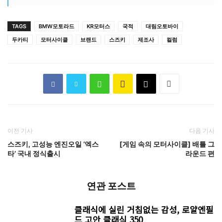
TAGS
BMW모토라드
KR모터스
국적
대림오토바이
두카티
모터사이클
브랜드
스즈키
제조사
컬럼
이전 기사
다음 기사
스즈키, 고성능 엔진오일 ‘엑스
[게임 속의 모터사이클] 배틀 그
타’ 국내 정식출시
라운드 편
연관 포스트
클래식에 실린 거침없는 감성, 로얄엔필
드 고안 클래식 350