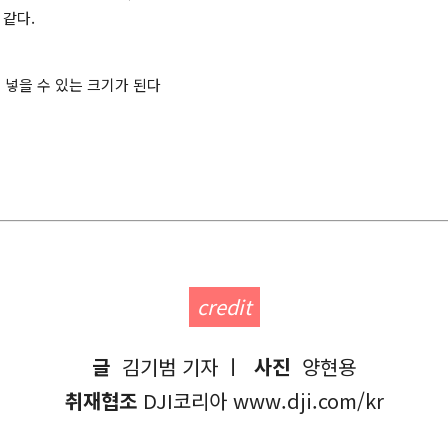
 같다.
에 넣을 수 있는 크기가 된다
credit
글
김기범 기자 ㅣ
사진
양현용
취재협조
DJI코리아 www.dji.com/kr