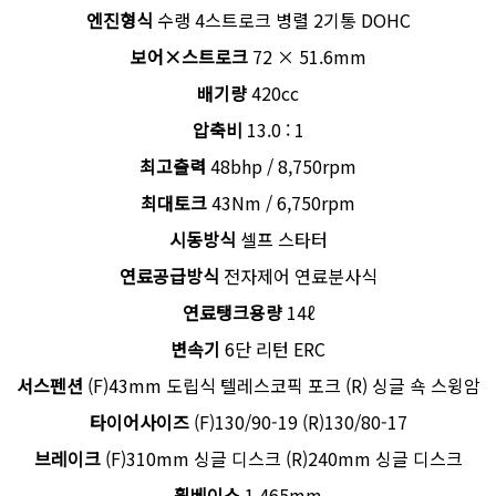
엔진형식
수랭 4스트로크 병렬 2기통 DOHC
보어×스트로크
72 × 51.6mm
배기량
420cc
압축비
13.0 : 1
최고출력
48bhp / 8,750rpm
최대토크
43Nm / 6,750rpm
시동방식
셀프 스타터
연료공급방식
전자제어 연료분사식
연료탱크용량
14ℓ
변속기
6단 리턴 ERC
서스펜션
(F)43mm 도립식 텔레스코픽 포크 (R) 싱글 쇽 스윙암
타이어사이즈
(F)130/90-19 (R)130/80-17
브레이크
(F)310mm 싱글 디스크 (R)240mm 싱글 디스크
휠베이스
1,465mm