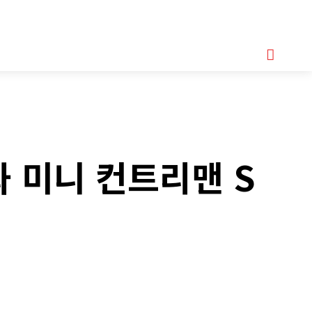
기획기사
아이템
정기구독
모터바이크
Serch
DR와 미니 컨트리맨 S
Copy URL