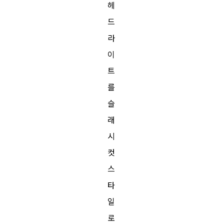
헤
드
라
이
트
를
슬
래
시
컷
스
타
일
로