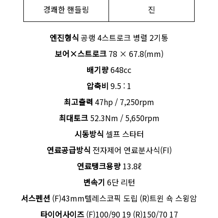
경쾌한 핸들링
진
엔진형식
공랭 4스트로크 병렬 2기통
보어×스트로크
78 × 67.8(mm)
배기량
648cc
압축비
9.5 : 1
최고출력
47hp / 7,250rpm
최대토크
52.3Nm / 5,650rpm
시동방식
셀프 스타터
연료공급방식
전자제어 연료분사식(FI)
연료탱크용량
13.8ℓ
변속기
6단 리턴
서스펜션
(F)43mm텔레스코픽 도립 (R)트윈 쇽 스윙암
타이어사이즈
(F)100/90 19 (R)150/70 17