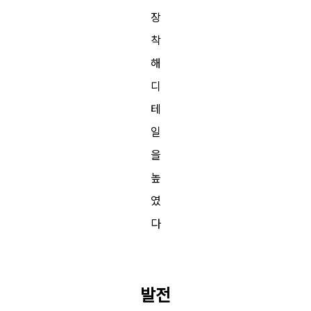
장
착
해
디
테
일
을
높
였
다
발전