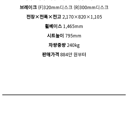
브레이크
(F)320mm디스크 (R)300mm디스크
전장×전폭×전고
2,170×820×1,105
휠베이스
1,465mm
시트높이
795mm
차량중량
240kg
판매가격
884만 원부터