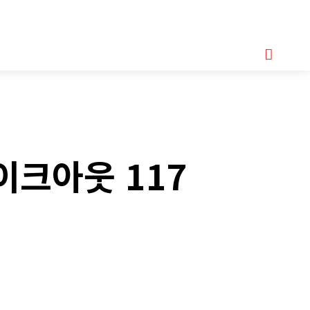
기획기사
아이템
정기구독
모터바이크
Serch
이크아웃 117
Copy URL