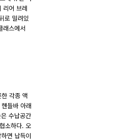
 리어 브레
 뒤로 밀려있
 클래스에서
롯한 각종 액
 핸들바 아래
높은 수납공간
협소하다. 오
각하면 납득이