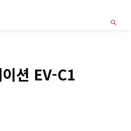
기획기사
아이템
정기구독
모터바이
Serch
이션 EV-C1
y
Copy URL