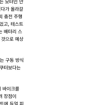
는 모터인 만
췄다가 올라갈
회 충전 주행
니었고, 테스트
는 배터리 스
 것으로 예상
는 구동 방식
스쿠터보다는
서 바이크를
려 장점이
런트에 듀얼 피