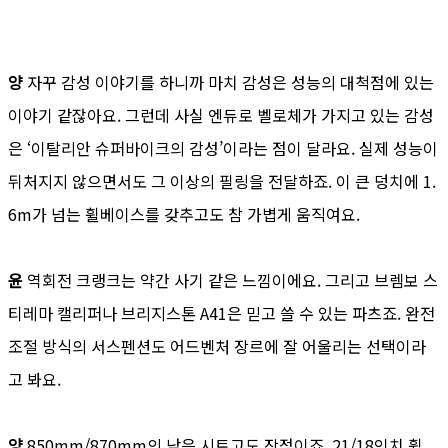
양
자꾸 감성 이야기를 하니까 마치 감성은 성능의 대척점에 있는
이야기 같잖아요. 그런데 사실 엔듀로 벨로체가 가지고 있는 감성
은 ‘이탈리안 슈퍼바이크의 감성’이라는 점이 달라요. 실제 성능이
뒤처지지 않으면서도 그 이상의 필링을 전달하죠. 이 큰 덩치에 1.
6m가 넘는 휠베이스를 갖추고도 참 가볍게 움직여요.
윤
역회전 크랭크는 약간 사기 같은 느낌이에요. 그리고 브렘보 스
티레마 캘리퍼나 브리지스톤 A41은 믿고 쓸 수 있는 파츠죠. 완전
조절 방식의 서스펜션도 어드벤처 장르에 잘 어울리는 선택이라
고 봐요.
양
850mm/870mm의 낮은 시트고도 장점이죠. 21/18인치 휠