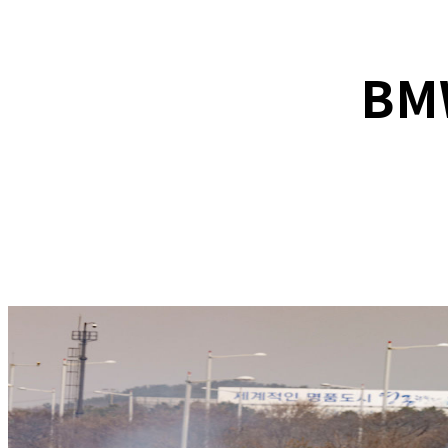
BM
F
SHARE