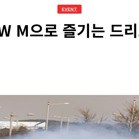
EVENT
W M으로 즐기는 드
acebook
Twitter
Naver
Kakao Story