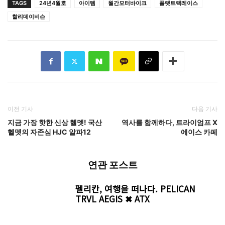
TAGS
24년4월호
아이템
월간모터바이크
플랫트랙레이스
할리데이비슨
이전 기사
다음 기사
지금 가장 핫한 신상 헬멧! 국산
역사를 함께하다, 트라이엄프 X
헬멧의 자존심 HJC 알파12
에이스 카페
연관 포스트
펠리칸, 여행을 떠나다. PELICAN
TRVL AEGIS ✖ ATX