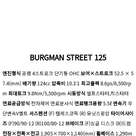
BURGMAN STREET 125
엔진형식
공랭 4스트로크 단기통 OHC
보어×스트로크
52.5 × 5
7.4(mm)
배기량
124cc
압축비
10.3:1
최고출력
8.6ps/6,500rp
m
최대토크
9.8Nm/5,500rpm
시동방식
셀프스타터,킥스타터
연료공급방식
전자제어 연료분사식
연료탱크용량
5.5ℓ
변속기
무
단변속V벨트
서스펜션
(F) 텔레스코픽 (R) 유닛스윙암
타이어사이
즈
(F)90/90-12 (R)100/80-12
브레이크
(F)싱글 디스크 (R)드럼
전장×전폭×전고
1,905×700×1,140(mm)
휠베이스
1,290m