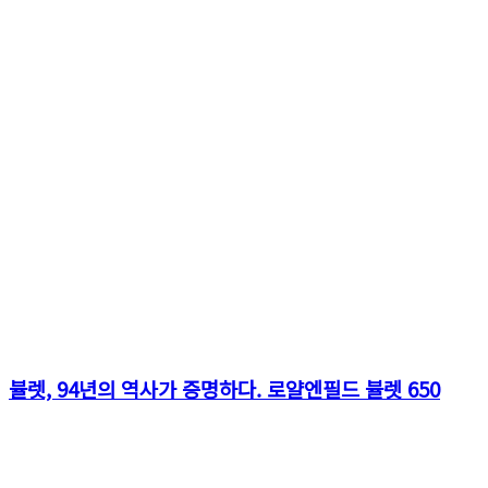
뷸렛, 94년의 역사가 증명하다. 로얄엔필드 뷸렛 650